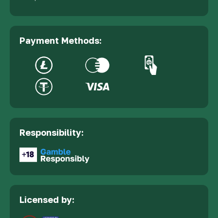
Payment Methods:
Responsibility:
Licensed by: