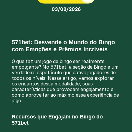
03/02/2026
571bet: Desvende o Mundo do Bingo
com Emoções e Prêmios Incríveis
O que faz um jogo de bingo ser realmente
empolgante? No 571bet, a seção de Bingo é um
verdadeiro espetáculo que cativa jogadores de
todos os níveis. Nesse artigo, vamos explorar
os encantos dessa modalidade, suas
características que provocam engajamento e
como aproveitar ao máximo essa experiência de
jogo.
Recursos que Engajam no Bingo do
571bet