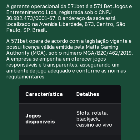
A gerente operacional da 571bet é a 571 Bet Jogos e
Entretenimento Ltda, registrada sob o CNPJ
30.982.473/0001-67. O endereço da sede está
localizado na Avenida Liberdade, 873, Centro, São
Paulo, SP, Brasil.
A 571bet opera de acordo com a legislação vigente e
possui licença válida emitida pela Malta Gaming
Authority (MGA), sob o número MGA/B2C/462/2019.
A empresa se empenha em oferecer jogos
responsáveis e transparentes, assegurando um
ambiente de jogo adequado e conforme as normas
regulamentares.
Característica
Detalhes
Slots, roleta,
Jogos
blackjack,
disponíveis
cassino ao vivo