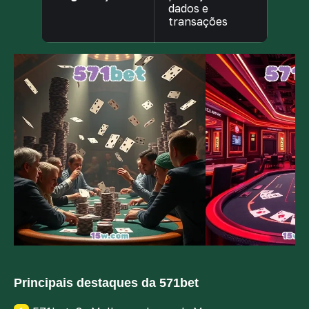
dados e
transações
Principais destaques da 571bet