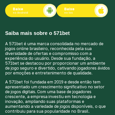
Baixe
Baixe
no Android
no Ios
Saiba mais sobre o 571bet
A 571bet é uma marca consolidada no mercado de
jogos online brasileiro, reconhecida pela sua
diversidade de ofertas e compromisso com a
experiência do usuário. Desde sua fundação, a
571bet se destacou por proporcionar um ambiente
de jogo seguro e divertido, cativando jogadores ávidos
por emoções e entretenimento de qualidade.
A 571bet foi fundada em 2019 e desde então tem
apresentado um crescimento significativo no setor
de jogos digitais. Com uma base de jogadores
crescente, a empresa investiu em tecnologia e
inovação, ampliando suas plataformas e
aumentando a variedade de jogos disponíveis, o que
contribuiu para sua popularidade no Brasil.