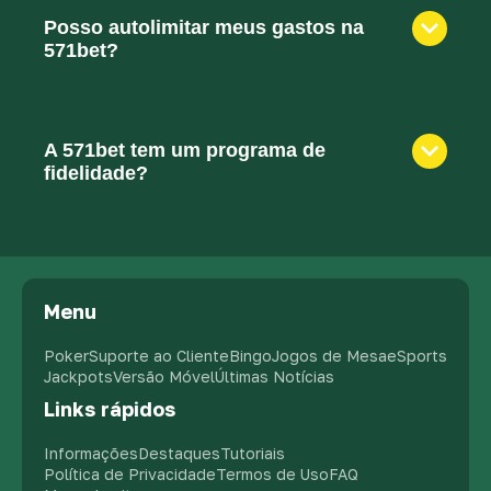
Posso autolimitar meus gastos na
571bet?
A 571bet tem um programa de
fidelidade?
Menu
Poker
Suporte ao Cliente
Bingo
Jogos de Mesa
eSports
Jackpots
Versão Móvel
Últimas Notícias
Links rápidos
Informações
Destaques
Tutoriais
Política de Privacidade
Termos de Uso
FAQ