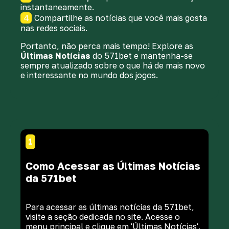
instantaneamente.
Compartilhe as notícias que você mais gosta
nas redes sociais.
Portanto, não perca mais tempo! Explore as
Últimas Notícias
do 571bet e mantenha-se
sempre atualizado sobre o que há de mais novo
e interessante no mundo dos jogos.
1
Como Acessar as Últimas Notícias
da 571bet
Para acessar as últimas notícias da 571bet,
visite a seção dedicada no site. Acesse o
menu principal e clique em 'Últimas Notícias'.