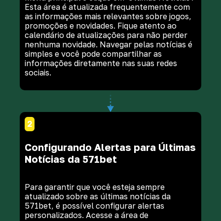
Esta área é atualizada frequentemente com
as informações mais relevantes sobre jogos,
promoções e novidades. Fique atento ao
calendário de atualizações para não perder
nenhuma novidade. Navegar pelas notícias é
simples e você pode compartilhar as
informações diretamente nas suas redes
sociais.
2
Configurando Alertas para Últimas
Notícias da 571bet
Para garantir que você esteja sempre
atualizado sobre as últimas notícias da
571bet, é possível configurar alertas
personalizados. Acesse a área de