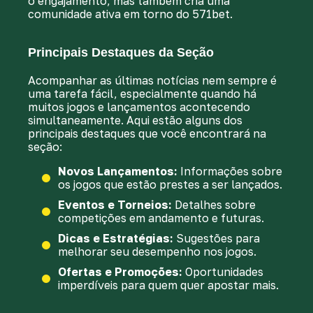
o engajamento, mas também cria uma
comunidade ativa em torno do 571bet.
Principais Destaques da Seção
Acompanhar as últimas notícias nem sempre é
uma tarefa fácil, especialmente quando há
muitos jogos e lançamentos acontecendo
simultaneamente. Aqui estão alguns dos
principais destaques que você encontrará na
seção:
Novos Lançamentos:
Informações sobre
os jogos que estão prestes a ser lançados.
Eventos e Torneios:
Detalhes sobre
competições em andamento e futuras.
Dicas e Estratégias:
Sugestões para
melhorar seu desempenho nos jogos.
Ofertas e Promoções:
Oportunidades
imperdíveis para quem quer apostar mais.