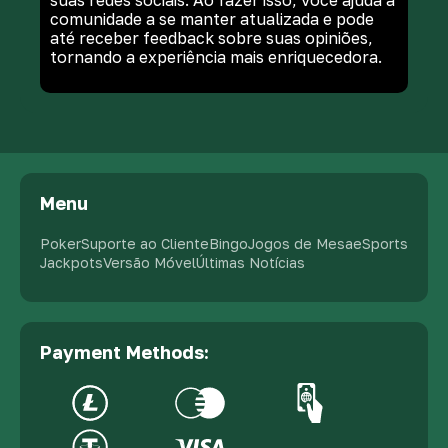
suas redes sociais. Ao fazer isso, você ajuda a
comunidade a se manter atualizada e pode
até receber feedback sobre suas opiniões,
tornando a experiência mais enriquecedora.
Menu
Poker
Suporte ao Cliente
Bingo
Jogos de Mesa
eSports
Jackpots
Versão Móvel
Últimas Notícias
Payment Methods: