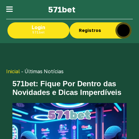
571bet
Login
Registros
571bet
Inicial
-
Últimas Notícias
571bet: Fique Por Dentro das
Novidades e Dicas Imperdíveis