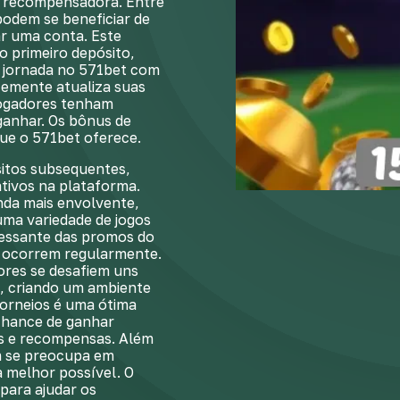
e recompensadora. Entre
podem se beneficiar de
r uma conta. Este
o primeiro depósito,
 jornada no 571bet com
ntemente atualiza suas
jogadores tenham
ganhar. Os bônus de
que o 571bet oferece.
sitos subsequentes,
tivos na plataforma.
inda mais envolvente,
ma variedade de jogos
ressante das promos do
e ocorrem regularmente.
ores se desafiem uns
s, criando um ambiente
 torneios é uma ótima
 chance de ganhar
us e recompensas. Além
m se preocupa em
a melhor possível. O
para ajudar os