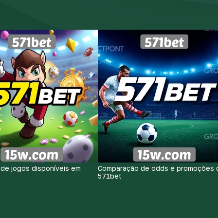
Ver detalhes
Ver detalhes
 de jogos disponíveis em
Comparação de odds e promoções 
571bet