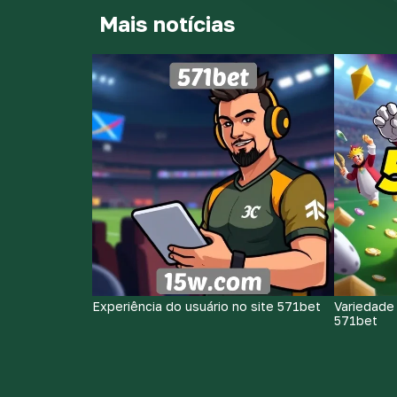
Mais notícias
Ver detalhes
Experiência do usuário no site 571bet
Variedade
571bet