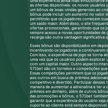
uma experiência ainda mais emocionante 
as ofertas disponíveis, os novos usuários 
um bônus de boas-vindas generoso ao cria
bônus pode incluir um aumento no valor d
permitindo que os jogadores comecem sua
um saldo maior. Além disso, o site freque
ofertas promocionais, garantindo que os 
sempre acesso a novas oportunidades de 
recarga são outra vantagem significativa 
Esses bônus são disponibilizados em depó
incentivando os jogadores a continuarem a
Com isso, a experiência de jogo se torna a
uma vez que os usuários podem explorar u
com um capital maior. Outro aspecto inte
571bet são os torneios e competições qu
Essas competições permitem que os jogad
aos outros em busca de prêmios adicionai
competitivo e divertido. Participar desses
maneira de aumentar a adrenalina e ter a
prêmios em dinheiro, além de outros bôn
das promoções e bônus, o 571bet també
garantir que a experiência do usuário seja 
suporte ao cliente está sempre disponível 