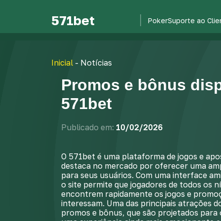
571bet
Poker
Suporte ao Clie
Inicial
-
Notícias
Promos e bônus disp
571bet
Publicado em:
10/02/2026
O 571bet é uma plataforma de jogos e apos
destaca no mercado por oferecer uma am
para seus usuários. Com uma interface amig
o site permite que jogadores de todos os ní
encontrem rapidamente os jogos e promoç
interessam. Uma das principais atrações d
promos e bônus, que são projetados para 