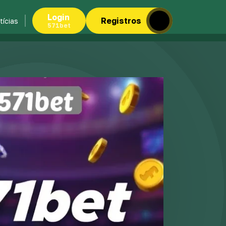
Login
Registros
tícias
571bet